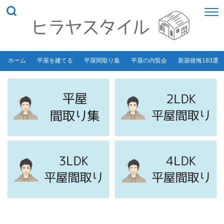
ホーム
平屋を建てる
平屋間取り集
平屋の内覧会
新築後悔183選