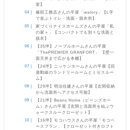
室】
篠田工務店さんの平屋「iestory」【L字
で並ぶトイレ・洗面・脱衣所】
家づくりナイスホームズさんの平屋「私
の家＋」【コンパクトでも別々な洗面と
脱衣】
【35坪】ノーブルホームさんの平屋
「ThePREMIER GRANFORT」 【壁一
面天井まで広がる本棚】
【24坪】ニッケンホームさんの平屋【回
遊動線のランドリールームとミセスルー
ム】
【29坪】明治住建さんの平屋【玄関収納
から洗面所へアクセス可能】
【21坪】Beans Home（ビーンズホー
ム）さんの平屋【玄関と洗面所を結ぶウ
ォークスルークローゼット】
【16坪】モコハウスさんの平屋「モコベ
ースプラン」【クローゼット付きロフト