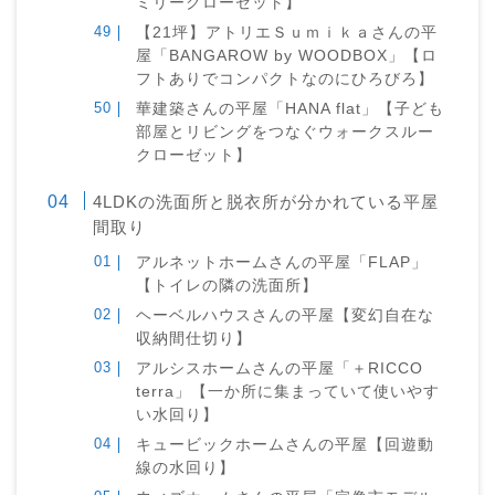
ミリークローゼット】
【21坪】アトリエＳｕｍｉｋａさんの平
屋「BANGAROW by WOODBOX」【ロ
フトありでコンパクトなのにひろびろ】
華建築さんの平屋「HANA flat」【子ども
部屋とリビングをつなぐウォークスルー
クローゼット】
4LDKの洗面所と脱衣所が分かれている平屋
間取り
アルネットホームさんの平屋「FLAP」
【トイレの隣の洗面所】
ヘーベルハウスさんの平屋【変幻自在な
収納間仕切り】
アルシスホームさんの平屋「＋RICCO
terra」【一か所に集まっていて使いやす
い水回り】
キュービックホームさんの平屋【回遊動
線の水回り】