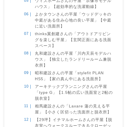
ウィズホームさんの平屋「宗像市モデル
ハウス」【超効率的な洗濯動線】
よかタウンさんの平屋「ウッドデッキの
中庭がある住み心地の良い平屋」【中庭
に近い洗面所】
thinks翼創建さんの「アウトドアリビン
グを楽しむ平屋」【玄関正面にある洗面
スペース】
丸和建設さんの平屋「川内天辰モデルハ
ウス」【独立したランドリールーム兼脱
衣所】
昭和建設さんの平屋「stylefit PLAN
HS5」【家の真ん中にある洗面所】
アーキテックプランニングさんの平屋
「type G」【1.5帖の広い洗面室と2帖の
脱衣室】
相馬建設さんの「Laxare 蓮の見える平
屋」【小さく区切った洗面所と脱衣所】
【29坪】イチマルホームさんの平屋【脱
衣室へウォークスルーできるクローゼッ