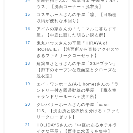
新産住拓さんの「御幸笛田 平屋モデルハ
ウス」【洗面コーナー＋脱衣所】
コスモホームさんの平屋「凜」【可動棚
収納が便利な水回り】
アイムの家さんの「ミニマルに暮らす平
屋」【中庭に面した明るい脱衣所】
鬼丸ハウスさんの平屋「HIRAYA of
IROHA.IE」【洗面所から直接アクセスで
きるファミリークローゼット】
建築屋さとうさんの平屋「30坪プラン」
【廊下のオープンな洗面室とクローズな
脱衣室】
エイ・ワンホーム(A-1 home)さんの「ラ
ンドリー付き回遊動線の平屋」【脱衣室
＋ランドリールーム＋洗面所】
クレバリーホームさんの平屋「case
115」【洗面所と脱衣所を分ける＋ファミ
リークローゼット】
HOLIDAYSさんの「中庭のあるホテルラ
イクな平屋」【西側に水回りを集中】