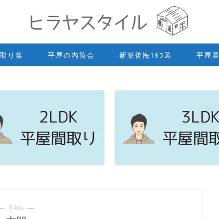
取り集
平屋の内覧会
新築後悔183選
平屋
― TAG ―