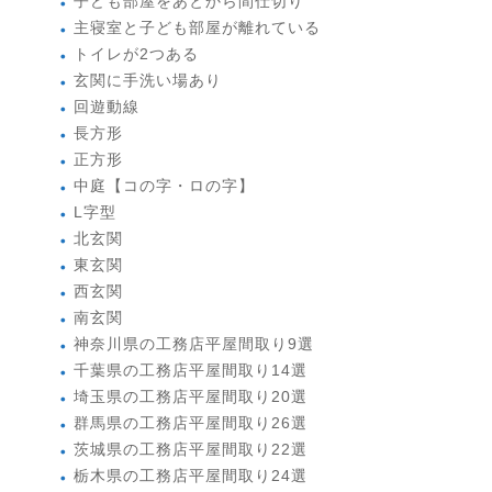
子ども部屋をあとから間仕切り
主寝室と子ども部屋が離れている
トイレが2つある
玄関に手洗い場あり
回遊動線
長方形
正方形
中庭【コの字・ロの字】
L字型
北玄関
東玄関
西玄関
南玄関
神奈川県の工務店平屋間取り9選
千葉県の工務店平屋間取り14選
埼玉県の工務店平屋間取り20選
群馬県の工務店平屋間取り26選
茨城県の工務店平屋間取り22選
栃木県の工務店平屋間取り24選