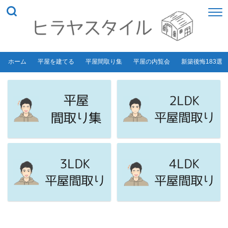
ホーム
平屋を建てる
平屋間取り集
平屋の内覧会
新築後悔183選