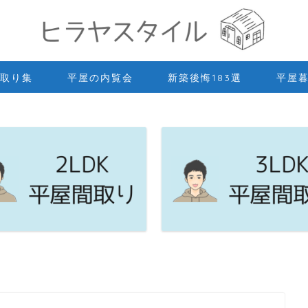
取り集
平屋の内覧会
新築後悔183選
平屋