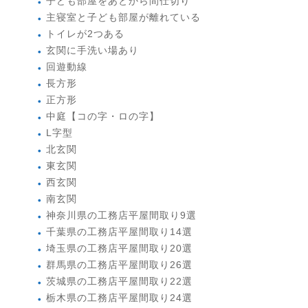
子ども部屋をあとから間仕切り
主寝室と子ども部屋が離れている
トイレが2つある
玄関に手洗い場あり
回遊動線
長方形
正方形
中庭【コの字・ロの字】
L字型
北玄関
東玄関
西玄関
南玄関
神奈川県の工務店平屋間取り9選
千葉県の工務店平屋間取り14選
埼玉県の工務店平屋間取り20選
群馬県の工務店平屋間取り26選
茨城県の工務店平屋間取り22選
栃木県の工務店平屋間取り24選