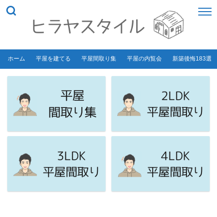
ホーム
平屋を建てる
平屋間取り集
平屋の内覧会
新築後悔183選