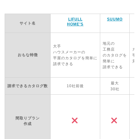
LIFULL
SUUMO
サイト名
HOME’S
地元の
大手
工務店
カ
ハウスメーカーの
おもな特徴
のカタログを
平
平屋のカタログを簡単に
簡単に
見
請求できる
請求できる
最大
請求できるカタログ数
10社前後
30社
間取りプラン
作成