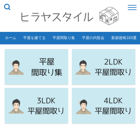
ホーム
平屋を建てる
平屋間取り集
平屋の内覧会
新築後悔183選