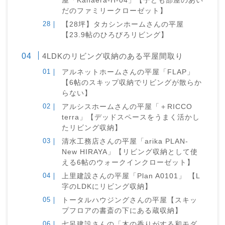
屋「Kanaera-H-04」【子ども部屋のあい
だのファミリークローゼット】
【28坪】タカシンホームさんの平屋
【23.9帖のひろびろリビング】
4LDKのリビング収納のある平屋間取り
アルネットホームさんの平屋「FLAP」
【6帖のスキップ収納でリビングが散らか
らない】
アルシスホームさんの平屋「＋RICCO
terra」【デッドスペースをうまく活かし
たリビング収納】
清水工務店さんの平屋「arika PLAN-
New HIRAYA」【リビング収納として使
える6帖のウォークインクローゼット】
上里建設さんの平屋「Plan A0101」 【L
字のLDKにリビング収納】
トータルハウジングさんの平屋【スキッ
プフロアの書斎の下にある蔵収納】
七呂建設さんの「木の香りがする和モダ