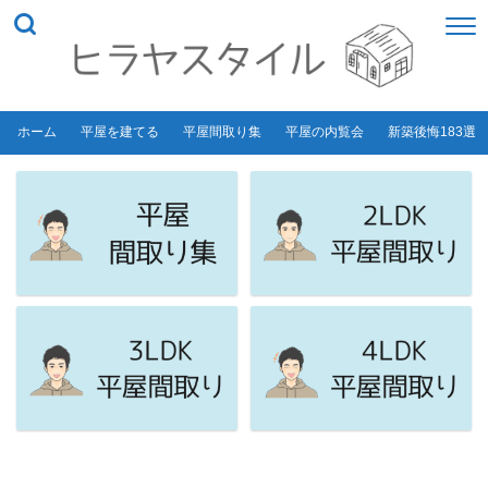
ホーム
平屋を建てる
平屋間取り集
平屋の内覧会
新築後悔183選