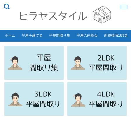
ホーム
平屋を建てる
平屋間取り集
平屋の内覧会
新築後悔183選