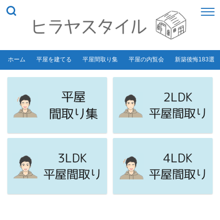
ホーム
平屋を建てる
平屋間取り集
平屋の内覧会
新築後悔183選