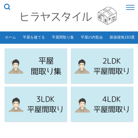
ホーム
平屋を建てる
平屋間取り集
平屋の内覧会
新築後悔183選