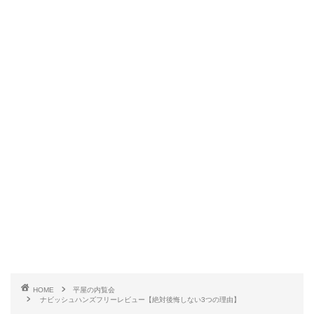
HOME
平屋の内覧会
ナビッシュハンズフリーレビュー【絶対後悔しない3つの理由】