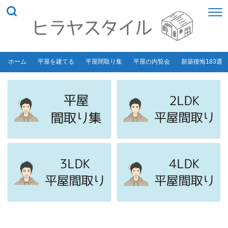
ホーム
平屋を建てる
平屋間取り集
平屋の内覧会
新築後悔183選