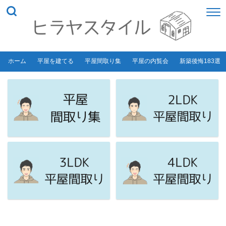
ホーム
平屋を建てる
平屋間取り集
平屋の内覧会
新築後悔183選