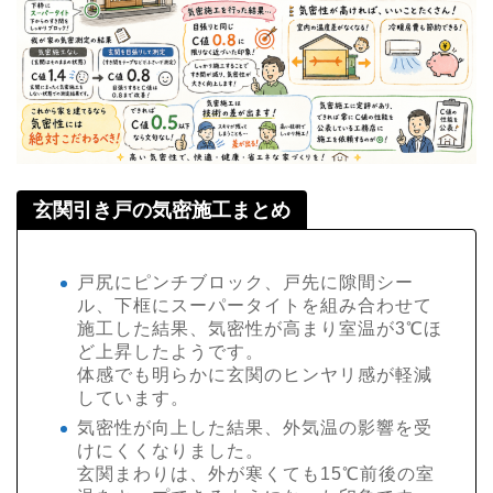
玄関引き戸の気密施工まとめ
戸尻にピンチブロック、戸先に隙間シー
ル、下框にスーパータイトを組み合わせて
施工した結果、気密性が高まり室温が3℃ほ
ど上昇したようです。
体感でも明らかに玄関のヒンヤリ感が軽減
しています。
気密性が向上した結果、外気温の影響を受
けにくくなりました。
玄関まわりは、外が寒くても15℃前後の室