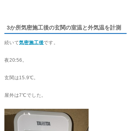
3か所気密施工後の玄関の室温と外気温を計測
続いて
気密施工後
です。
夜20:56。
玄関は15.9℃。
屋外は7℃でした。