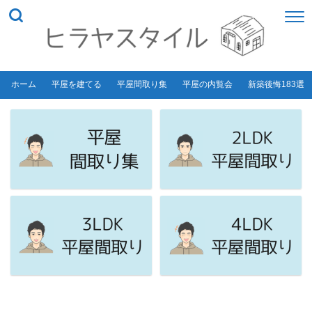
ホーム
平屋を建てる
平屋間取り集
平屋の内覧会
新築後悔183選