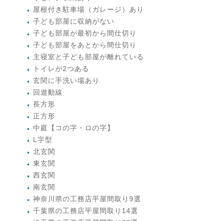
屋根付き駐車場（ガレージ）あり
子ども部屋に収納がない
子ども部屋が最初から間仕切り
子ども部屋をあとから間仕切り
主寝室と子ども部屋が離れている
トイレが2つある
玄関に手洗い場あり
回遊動線
長方形
正方形
中庭【コの字・ロの字】
L字型
北玄関
東玄関
西玄関
南玄関
神奈川県の工務店平屋間取り9選
千葉県の工務店平屋間取り14選