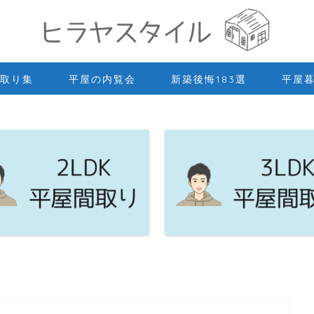
取り集
平屋の内覧会
新築後悔183選
平屋