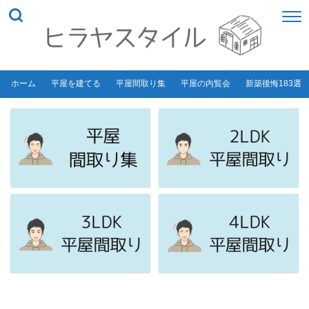
ホーム
平屋を建てる
平屋間取り集
平屋の内覧会
新築後悔183選