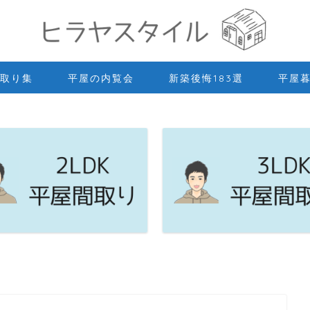
取り集
平屋の内覧会
新築後悔183選
平屋