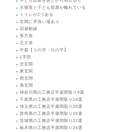
子ども部屋をあとから間仕切り
主寝室と子ども部屋が離れている
トイレが2つある
玄関に手洗い場あり
回遊動線
長方形
正方形
中庭【コの字・ロの字】
L字型
北玄関
東玄関
西玄関
南玄関
神奈川県の工務店平屋間取り9選
千葉県の工務店平屋間取り14選
埼玉県の工務店平屋間取り20選
群馬県の工務店平屋間取り26選
茨城県の工務店平屋間取り22選
栃木県の工務店平屋間取り24選