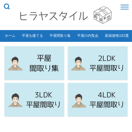
ホーム
平屋を建てる
平屋間取り集
平屋の内覧会
新築後悔183選