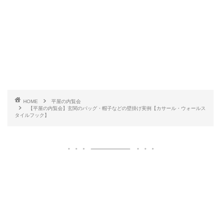
HOME
平屋の内覧会
【平屋の内覧会】玄関のバッグ・帽子などの壁掛け実例【カサール・ウォールス
タイルフック】