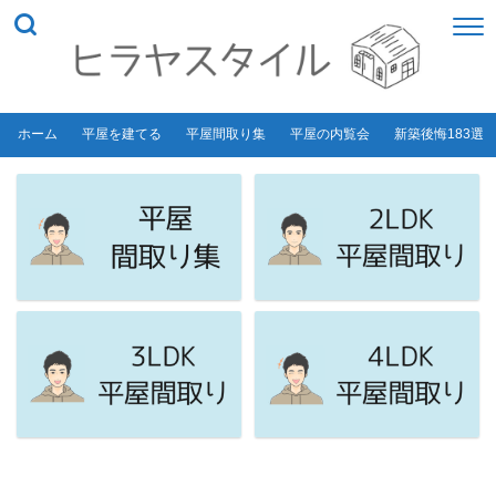
ホーム
平屋を建てる
平屋間取り集
平屋の内覧会
新築後悔183選