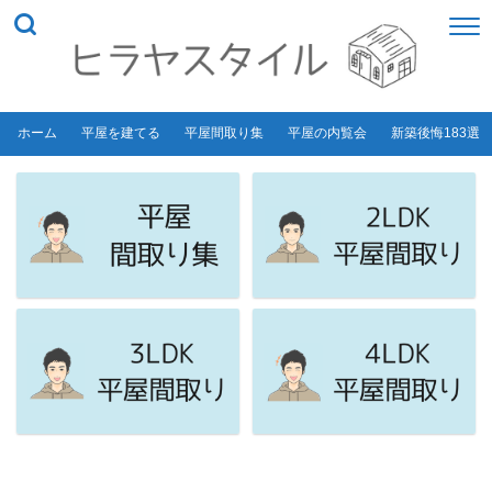
ホーム
平屋を建てる
平屋間取り集
平屋の内覧会
新築後悔183選