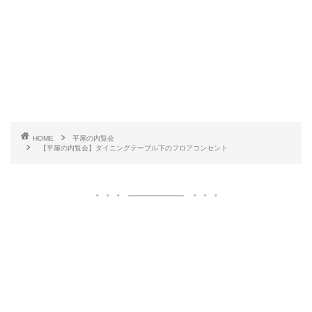
HOME
平屋の内覧会
【平屋の内覧会】ダイニングテーブル下のフロアコンセント