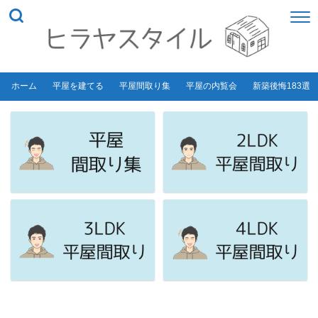
ホーム
平屋を建てる
平屋間取り集
平屋の内覧会
新築後悔183選