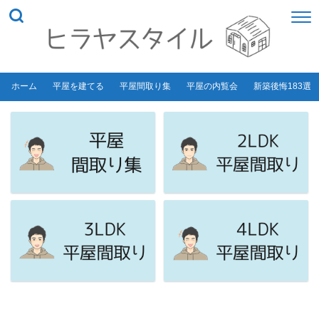
ホーム
平屋を建てる
平屋間取り集
平屋の内覧会
新築後悔183選