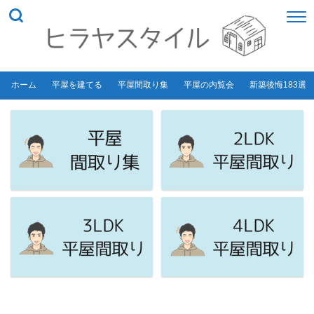
ホーム
平屋を建てる
平屋間取り集
平屋の内覧会
新築後悔183選