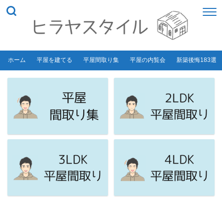
ホーム
平屋を建てる
平屋間取り集
平屋の内覧会
新築後悔183選