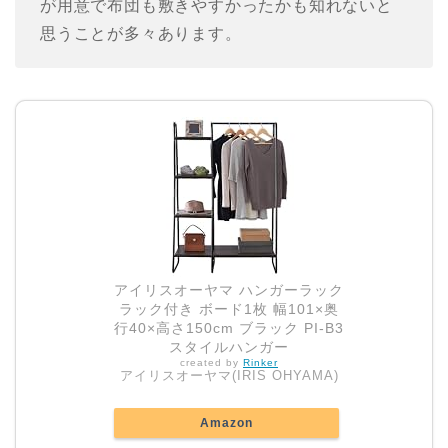
が用意で布団も敷きやすかったかも知れないと
思うことが多々あります。
アイリスオーヤマ ハンガーラック
ラック付き ボード1枚 幅101×奥
行40×高さ150cm ブラック PI-B3
スタイルハンガー
created by
Rinker
アイリスオーヤマ(IRIS OHYAMA)
Amazon