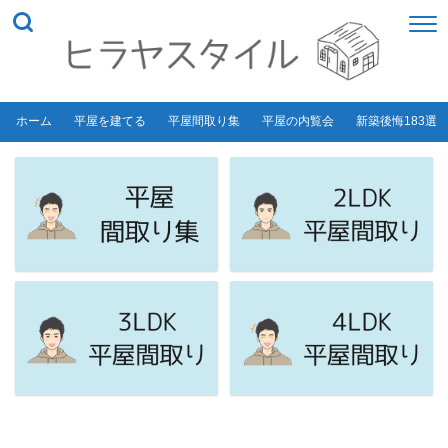
ホーム
平屋を建てる
平屋間取り集
平屋の内覧会
新築後悔183選