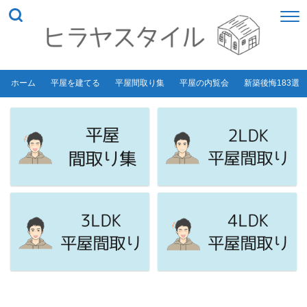
ホーム
平屋を建てる
平屋間取り集
平屋の内覧会
新築後悔183選