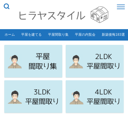
ホーム
平屋を建てる
平屋間取り集
平屋の内覧会
新築後悔183選