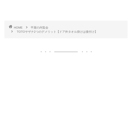
HOME
平屋の内覧会
TOTOサザナ2つのデメリット【ドア外タオル掛けは後付け】