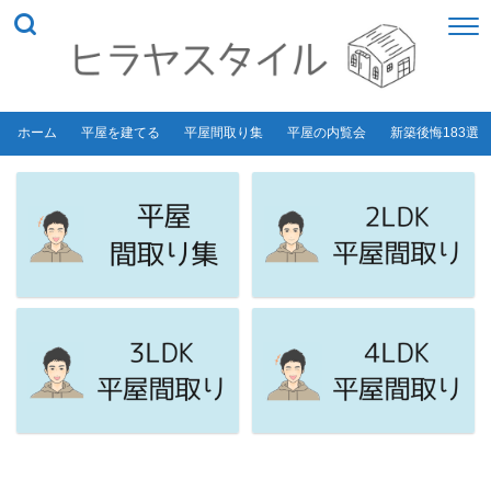
ホーム
平屋を建てる
平屋間取り集
平屋の内覧会
新築後悔183選