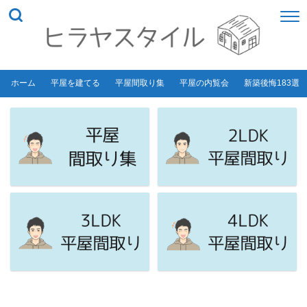
ホーム
平屋を建てる
平屋間取り集
平屋の内覧会
新築後悔183選