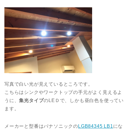
写真で白い光が見えているところです。
こちらはシンクやワークトップの手元がよく見えるよ
うに、
集光タイプ
のLEＤで、しかも昼白色を使ってい
ます。
メーカーと型番はパナソニックの
LGB84345 LB1
にな