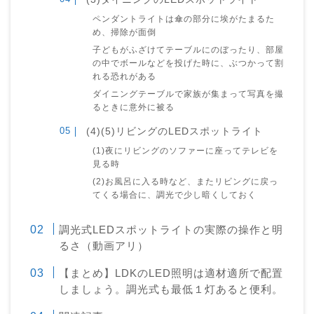
ペンダントライトは傘の部分に埃がたまるた
め、掃除が面倒
子どもがふざけてテーブルにのぼったり、部屋
の中でボールなどを投げた時に、ぶつかって割
れる恐れがある
ダイニングテーブルで家族が集まって写真を撮
るときに意外に被る
(4)(5)リビングのLEDスポットライト
(1)夜にリビングのソファーに座ってテレビを
見る時
(2)お風呂に入る時など、またリビングに戻っ
てくる場合に、調光で少し暗くしておく
調光式LEDスポットライトの実際の操作と明
るさ（動画アリ）
【まとめ】LDKのLED照明は適材適所で配置
しましょう。調光式も最低１灯あると便利。