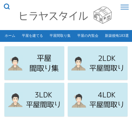
ホーム
平屋を建てる
平屋間取り集
平屋の内覧会
新築後悔183選