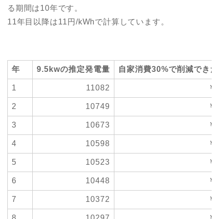
る期間は10年です。
11年目以降は11円/kWhで計算しています。
年
9.5kwの推定発電量
自家消費30%で削減でき
1
11082
￥8
2
10749
￥8
3
10673
￥8
4
10598
￥8
5
10523
￥7
6
10448
￥7
7
10372
￥7
8
10297
￥7