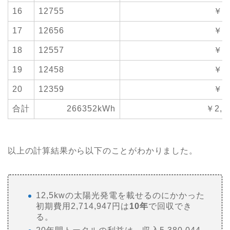
16
12755
￥16
17
12656
￥15
18
12557
￥15
19
12458
￥15
20
12359
￥15
合計
266352kWh
￥2,0
以上の計算結果から以下のことがわかりました。
12,5kwの太陽光発電を載せるのにかかった
初期費用2,714,947円は
10年
で回収でき
る。