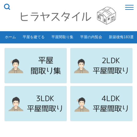
ホーム
平屋を建てる
平屋間取り集
平屋の内覧会
新築後悔183選