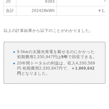
20
9393
￥7
合計
202428kWh
￥1,5
以上の計算結果から以下のことがわかりました。
9.5kwの太陽光発電を載せるのにかかった
初期費用2,330,947円は
9年
で回収できる。
20年間トータルの利益は、収入4,200,589
円-初期費用2,330,947円で、
＋1,869,642
円
となりました。