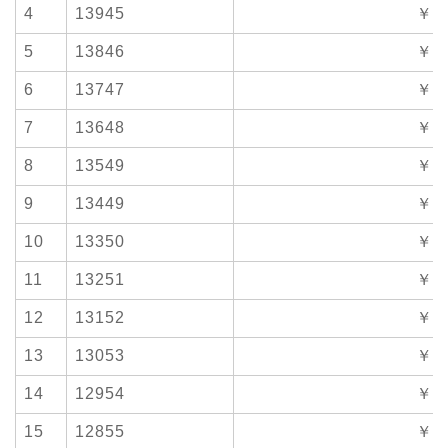
4
13945
￥17
5
13846
￥17
6
13747
￥17
7
13648
￥17
8
13549
￥17
9
13449
￥16
10
13350
￥16
11
13251
￥16
12
13152
￥16
13
13053
￥16
14
12954
￥16
15
12855
￥16