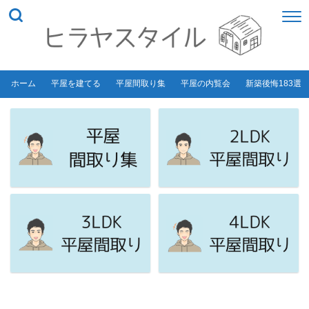
ホーム
平屋を建てる
平屋間取り集
平屋の内覧会
新築後悔183選