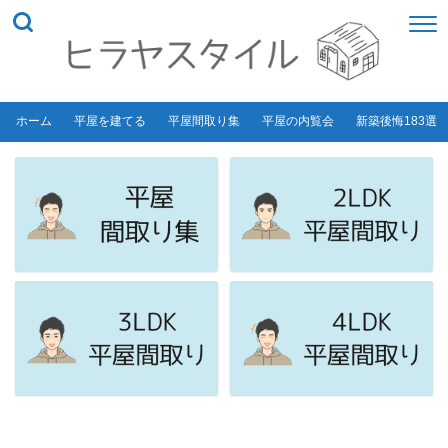
ホーム
平屋を建てる
平屋間取り集
平屋の内覧会
新築後悔183選